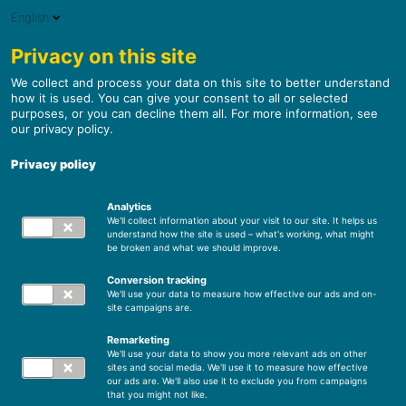
English
Privacy on this site
We collect and process your data on this site to better understand
how it is used. You can give your consent to all or selected
purposes, or you can decline them all. For more information, see
our privacy policy.
Privacy policy
Analytics
We'll collect information about your visit to our site. It helps us
understand how the site is used – what's working, what might
be broken and what we should improve.
Conversion tracking
We'll use your data to measure how effective our ads and on-
site campaigns are.
Remarketing
We'll use your data to show you more relevant ads on other
sites and social media. We'll use it to measure how effective
our ads are. We'll also use it to exclude you from campaigns
that you might not like.