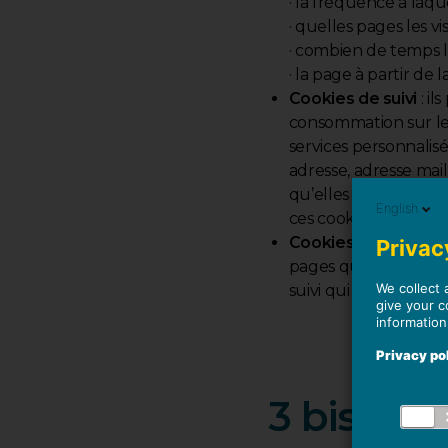
· la fréquence à laquel
· quelles pages les v
· combien de temps l
· la page à partir de l
Cookies de suivi
: il
consommation sur les
services personnalisé
adresse, adresse mail,
qu’elles soient auss
English
ces cookies. Ils ne s
Cookies liés aux ré
Privacy
pages que vous parta
We collect 
suivi qui tracent vo
give your c
information
Privacy po
3 bis. Li