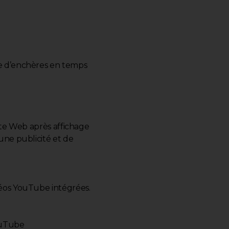
rme d’enchères en temps
site Web après affichage
’une publicité et de
idéos YouTube intégrées.
YouTube