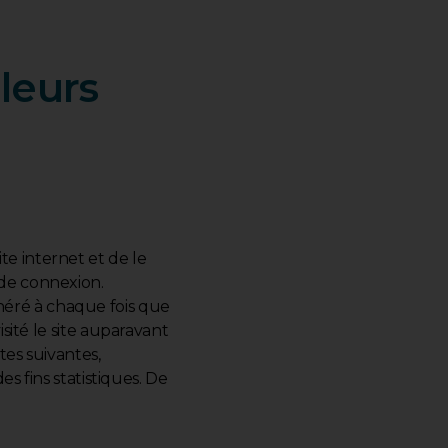
 leurs
te internet et de le
 de connexion.
néré à chaque fois que
isité le site auparavant
tes suivantes,
es fins statistiques. De