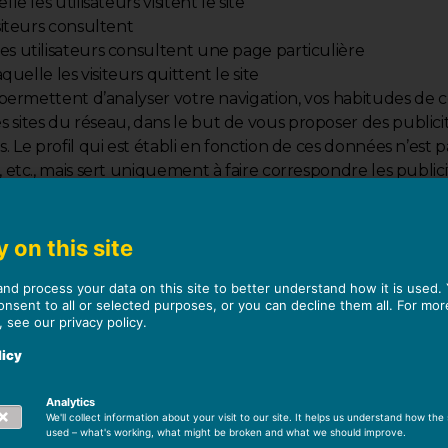
le les utilisateurs visitent le site
isiteurs consultent
es utilisateurs consultent une page particulière
aquelle les visiteurs quittent le site
s permettent d’analyser votre navigation, vos habitudes de 
 sites du réseau, dans le but de vous proposer des publicit
s. Le profil qui est établi en fonction de ces données n’est p
 etc., mais sert uniquement à faire correspondre les publicité
i pertinentes que possible pour vous. Nous recueillons vo
eront pas installés sans votre consentement.
seaux sociaux
: ils permettent aux réseaux sociaux d’enregist
 on this site
gez via leurs boutons de partage. Ils peuvent également 
and process your data on this site to better understand how it is used.
tre comportement de navigation sur internet.
onsent to all or selected purposes, or you can decline them all. For mor
, see our privacy policy.
licy
ste des cookies utilisés
Analytics
We'll collect information about your visit to our site. It helps us understand how the s
used – what's working, what might be broken and what we should improve.