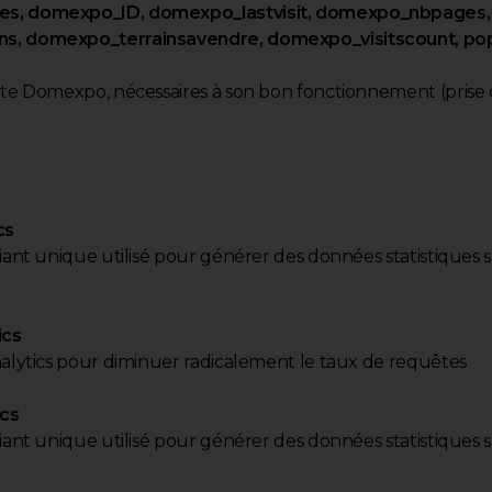
es, domexpo_ID, domexpo_lastvisit, domexpo_nbpages
s, domexpo_terrainsavendre, domexpo_visitscount, pop
ite Domexpo, nécessaires à son bon fonctionnement (prise 
:
cs
iant unique utilisé pour générer des données statistiques s
ics
nalytics pour diminuer radicalement le taux de requêtes
ics
iant unique utilisé pour générer des données statistiques s