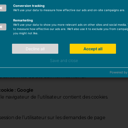
Conversion tracking
We'll use your data to measure how effective our ads and on-site campaigns are.
:
Remarketing
We'll use your data to show you more relevant ads on other sites and social media. W
teAuCitron
to measure how effective our ads are. We'll also use it to exclude you from campai
you might not like.
re le Tag Manager du site web conforme au RGPD. Le cookie 
ment explicite de l’utilisateur sur lequel les balises sont a
Decline all
Accept all
teur.
Save and close
e
 si le visiteur a accepté la catégorie marketing dans la bande
Powered by
la conformité du site aux normes RGPD.
cookie : Google
si le navigateur de l’utilisateur contient des cookies.
 session de l’utilisateur sur les demandes de page