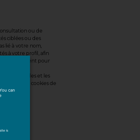
consultation ou de
és ciblées ou des
as lié à votre nom,
s à votre profil, afin
tre consentement pour
rer les articles et les
contenir des cookies de
 You can
e
ite is