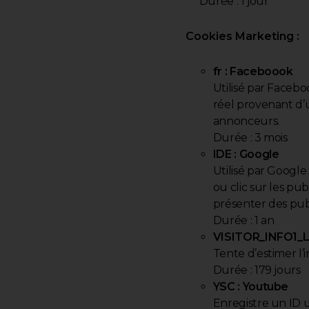
Durée : 1 jour
Cookies Marketing :
fr : Faceboook
Utilisé par Facebo
réel provenant d’u
annonceurs.
Durée : 3 mois
IDE : Google
Utilisé par Google 
ou clic sur les pu
présenter des publi
Durée : 1 an
VISITOR_INFO1_LI
Tente d’estimer l’
Durée : 179 jours
YSC : Youtube
Enregistre un ID 