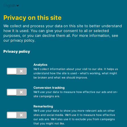
English
Privacy on this site
We collect and process your data on this site to better understand
how it is used. You can give your consent to all or selected
purposes, or you can decline them all. For more information, see
our privacy policy.
Privacy policy
Analytics
We'll collect information about your visit to our site. It helps us
understand how the site is used – what's working, what might
be broken and what we should improve.
Conversion tracking
We'll use your data to measure how effective our ads and on-
site campaigns are.
Remarketing
We'll use your data to show you more relevant ads on other
sites and social media. We'll use it to measure how effective
our ads are. We'll also use it to exclude you from campaigns
that you might not like.