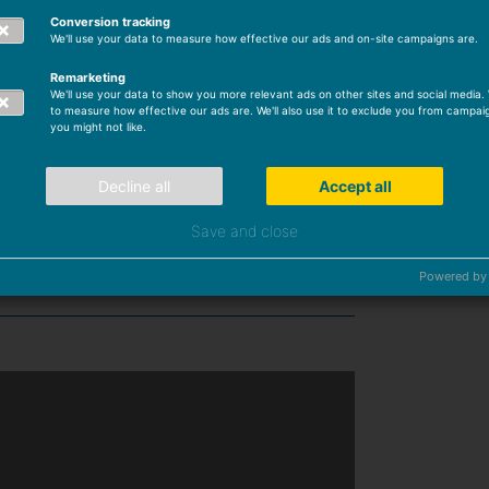
y au 06-23-32-28-23. Constructeur de
Conversion tracking
 il est disponible pour répondre à
We'll use your data to measure how effective our ads and on-site campaigns are.
 votre projet.
Remarketing
We'll use your data to show you more relevant ads on other sites and social media. W
to measure how effective our ads are. We'll also use it to exclude you from campai
rtenaire.
you might not like.
Decline all
Accept all
rface : 105m²
Save and close
mbre de chambres : 4
Powered by