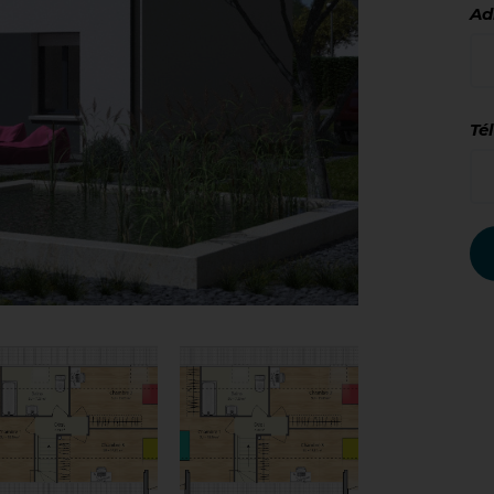
Ad
Té