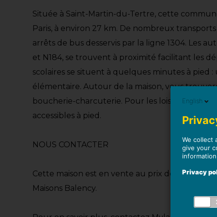
Située à Saint-Martin-du-Tertre, cette commun
Paris, à environ 27 km. De nombreux transports 
arrêts de bus desservis par la ligne 1304. Les au
et N184, se trouvent à proximité facilitant les
scolaires se situent à quelques minutes à pied 
élémentaire. Autour de la maison, vous trouve
boucherie-charcuterie. Pour les loisirs, un resta
English
accessibles à pied.
Privacy
We collect 
NOUS CONTACTER
give your c
information
Privacy po
Cette maison est en vente au prix de 369 900 e
Maisons Balency.