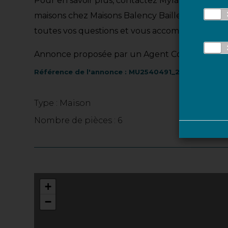
Pour en savoir plus, contactez Mylann Urbansk
maisons chez Maisons Balency Baillet-en-France,
toutes vos questions et vous accompagner dans
Annonce proposée par un Agent Commercial Pa
Référence de l'annonce : MU2540491_2
Type : Maison
Su
Nombre de pièces : 6
No
+
−