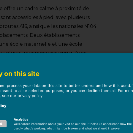
e offre un cadre calme à proximité de
sont accessibles à pied, avec plusieurs
toroutes A16, ainsi que les nationales N104
 déplacements. Deux établissements
: une école maternelle et une école
rez plusieurs commerces ainsi qu’une
urant et un terrain de tennis sont
 on this site
and process your data on this site to better understand how it is used.
onsent to all or selected purposes, or you can decline them all. For mor
, see our privacy policy.
licy
uros. Le vendeur est un partenaire de
Analytics
We'll collect information about your visit to our site. It helps us understand how the s
used – what's working, what might be broken and what we should improve.