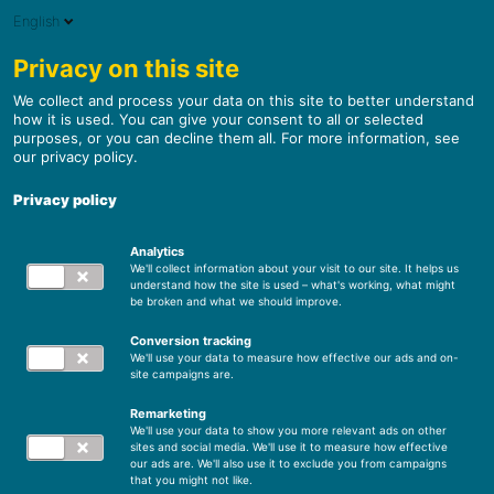
English
Privacy on this site
We collect and process your data on this site to better understand
how it is used. You can give your consent to all or selected
purposes, or you can decline them all. For more information, see
our privacy policy.
Privacy policy
Analytics
We'll collect information about your visit to our site. It helps us
understand how the site is used – what's working, what might
Emprunt à taux
be broken and what we should improve.
Conversion tracking
fixe et à taux
We'll use your data to measure how effective our ads and on-
site campaigns are.
révisable : quelle
Remarketing
We'll use your data to show you more relevant ads on other
sites and social media. We'll use it to measure how effective
différence ?
our ads are. We'll also use it to exclude you from campaigns
that you might not like.