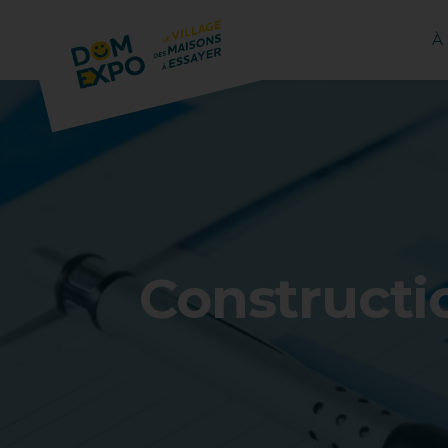
À
Constructi