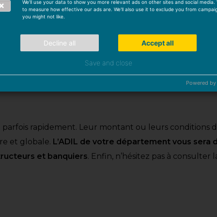
We'll use your data to show you more relevant ads on other sites and social media. W
to measure how effective our ads are. We'll also use it to exclude you from campai
you might not like.
ont en général accordées si les entreprises qui prennen
Decline all
Accept all
r pour en savoir plus !
Save and close
ssible d’
en être exonéré partiellement ou en totalité p
Powered by
ommation (BBC), certaines communes se donnent cette po
 parfois rapidement. Leur montant ou leurs conditions d
re et globale.
L’ADIL de votre département vous sera d’
ructeurs et banquiers
. Enfin, n’hésitez pas à consulte