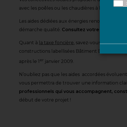
avec les poêles ou les chaudières à bois…
Les aides dédiées aux énergies renouvelables s
démarche qualité.
Consultez votre constructeu
Quant à
la taxe foncière
, savez-vous qu’il est po
constructions labellisées Bâtiment Basse Cons
er
après le 1
janvier 2009.
N’oubliez pas que les aides accordées évoluent
vous permettra de trouver une information clai
professionnels qui vous accompagnent, const
début de votre projet !