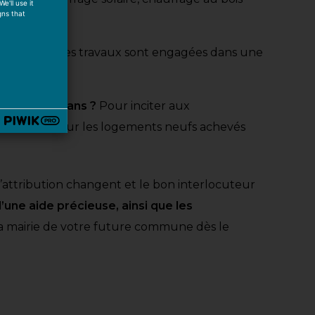
e'll use it
gns that
t en charge les travaux sont engagées dans une
endant cinq ans ?
Pour inciter aux
ssibilité pour les logements neufs achevés
’attribution changent et le bon interlocuteur
une aide précieuse, ainsi que les
r la mairie de votre future commune dès le