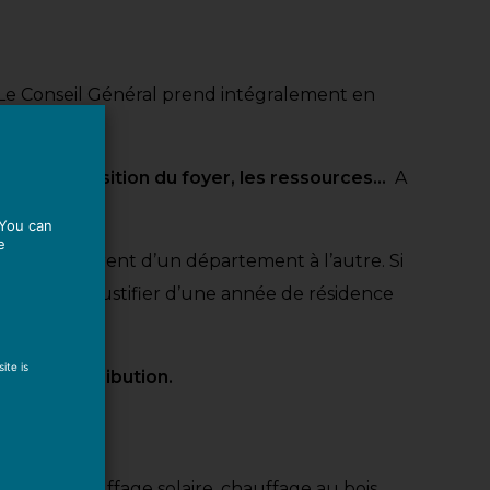
 Le Conseil Général prend intégralement en
, la composition du foyer, les ressources…
A
 You can
e
elles-ci différent d’un département à l’autre. Si
s besoin de justifier d’une année de résidence
ite is
de leur attribution.
-eau et chauffage solaire, chauffage au bois