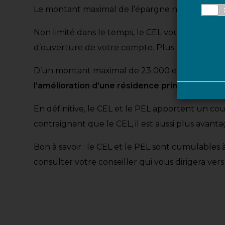
Le montant maximal de l’épargne ne peut cepe
Non limité dans le temps, le CEL vous permet 
d’ouverture de votre compte
. Plus ce dernier e
D’un montant maximal de 23 000 euros, le prê
l’amélioration d’une résidence principale
.
En définitive, le CEL et le PEL apportent un cou
contraignant que le CEL, il est aussi plus avant
Bon à savoir : le CEL et le PEL sont cumulable
consulter votre conseiller qui vous dirigera vers