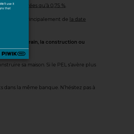
e'll use it
ont rémunérées qu’à 0,75 %
.
gns that
dépendra principalement de
la date
hat d’un terrain, la construction ou
struire sa maison. Si le PEL s’avère plus
rts dans la même banque. N’hésitez pas à