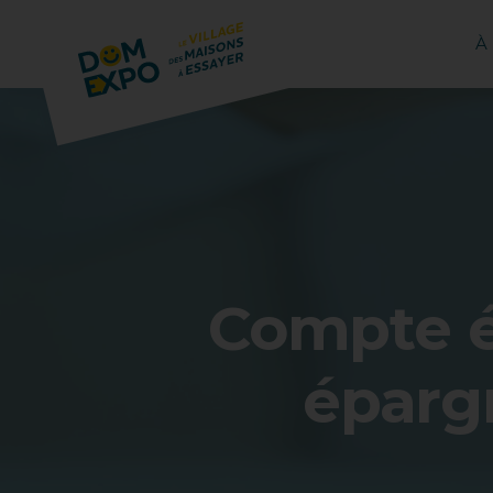
À
Compte é
éparg