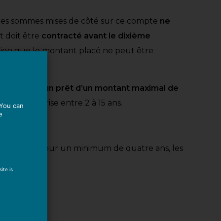
, les sommes mises de côté sur ce compte
ne
êt doit être
contracté avant le dixième
ien que le montant placé ne peut être
 d’
obtenir un prêt d’un montant maximal de
iode comprise entre 2 à 15 ans.
 You can
e
 économies pour un minimum de quatre ans, les
ite is
e