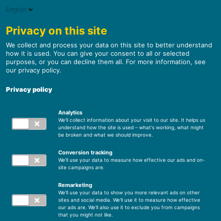
English
Privacy on this site
We collect and process your data on this site to better understand
how it is used. You can give your consent to all or selected
purposes, or you can decline them all. For more information, see
our privacy policy.
Privacy policy
Analytics
We'll collect information about your visit to our site. It helps us
understand how the site is used – what's working, what might
Faire construire :
be broken and what we should improve.
Conversion tracking
les 5 étapes
We'll use your data to measure how effective our ads and on-
site campaigns are.
indispensables de
Remarketing
We'll use your data to show you more relevant ads on other
sites and social media. We'll use it to measure how effective
votre projet
our ads are. We'll also use it to exclude you from campaigns
that you might not like.