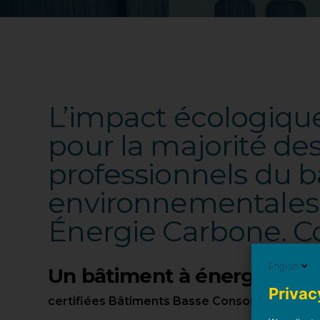
L’impact écologiqu
pour la majorité des
professionnels du b
environnementales, 
Énergie Carbone. Co
English
Un bâtiment à énergie posit
Privacy
certifiées Bâtiments Basse Consommation (B