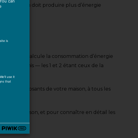
 You can
 votre maison doit produire plus d’énergie
e
ite is
. Ce dernier calcule la consommation d’énergie
sont définis — les 1 et 2 étant ceux de la
e'll use it
gns that
us les composants de votre maison, à tous les
e votre maison, et pour connaître en détail les
teur !