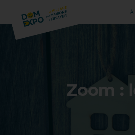
À
Zoom : 