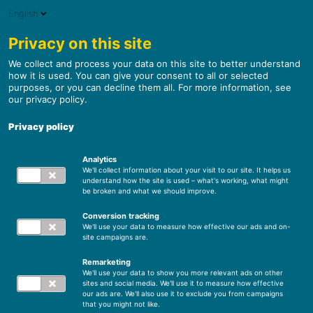
English
Privacy on this site
We collect and process your data on this site to better understand
how it is used. You can give your consent to all or selected
purposes, or you can decline them all. For more information, see
our privacy policy.
Privacy policy
Analytics
We'll collect information about your visit to our site. It helps us
understand how the site is used – what's working, what might
Zoom : quel
be broken and what we should improve.
Conversion tracking
escalier pour votre
We'll use your data to measure how effective our ads and on-
site campaigns are.
maison ?
Remarketing
We'll use your data to show you more relevant ads on other
sites and social media. We'll use it to measure how effective
our ads are. We'll also use it to exclude you from campaigns
that you might not like.