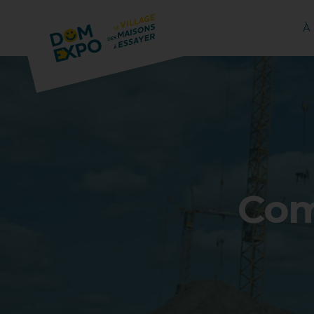
À
Com