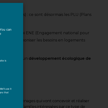
tion des Sols) : ce sont désormais les PLU (Plans
 You can
mus par la loi ENE (Engagement national pour
e
tée pour harmoniser les besoins en logements
ur permettre un
développement écologique de
ite is
tion
e'll use it
gns that
s moyens de ménages qui vont concevoir et réaliser
arches des familles intéressées par ce type de