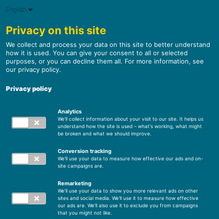
English
Privacy on this site
We collect and process your data on this site to better understand
how it is used. You can give your consent to all or selected
purposes, or you can decline them all. For more information, see
our privacy policy.
Privacy policy
Analytics
We'll collect information about your visit to our site. It helps us
understand how the site is used – what's working, what might
Bien choisir votre
be broken and what we should improve.
Conversion tracking
porte de garage
We'll use your data to measure how effective our ads and on-
site campaigns are.
Remarketing
We'll use your data to show you more relevant ads on other
sites and social media. We'll use it to measure how effective
our ads are. We'll also use it to exclude you from campaigns
that you might not like.