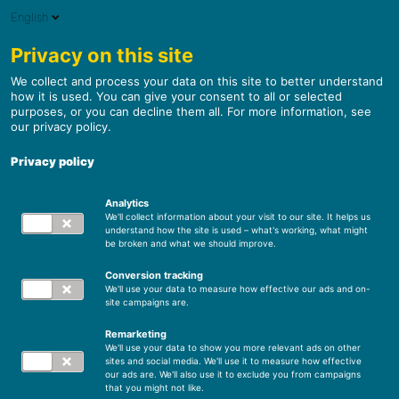
English
Privacy on this site
We collect and process your data on this site to better understand
how it is used. You can give your consent to all or selected
purposes, or you can decline them all. For more information, see
our privacy policy.
Privacy policy
Analytics
We'll collect information about your visit to our site. It helps us
understand how the site is used – what's working, what might
Un dressing dans
be broken and what we should improve.
Conversion tracking
ma maison
We'll use your data to measure how effective our ads and on-
site campaigns are.
Remarketing
We'll use your data to show you more relevant ads on other
sites and social media. We'll use it to measure how effective
our ads are. We'll also use it to exclude you from campaigns
that you might not like.