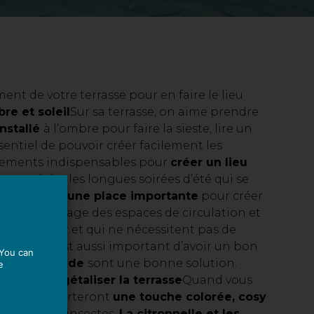
nt de votre terrasse pour en faire le lieu
re et soleil
Sur sa terrasse, on aime prendre
installé
à l’ombre pour faire la sieste, lire un
sentiel de pouvoir créer facilement les
ipements indispensables pour
créer un lieu
s appréciez les longues soirées d’été qui se
airage tient une place importante
pour créer
énéral, éclairage des espaces de circulation et
es à installer et qui ne nécessitent pas de
pratique, il est aussi important d’avoir un bon
 You can
 sur la façade
sont une bonne solution.
e
umineux.
Végétaliser la terrasse
Quand vous
nt elles apporteront
une touche colorée, cosy
loigner les insectes.
La citronnelle et les