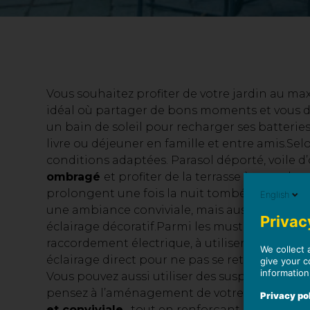
Vous souhaitez profiter de votre jardin au ma
idéal où partager de bons moments et vous d
un bain de soleil pour recharger ses batterie
livre ou déjeuner en famille et entre amis.
Selo
conditions adaptées. Parasol déporté, voile 
ombragé
et profiter de la terrasse à toute he
prolongent une fois la nuit tombée pour pas
English
une ambiance conviviale, mais aussi
mettre e
Privacy
éclairage décoratif.
Parmi les must-have, on 
raccordement électrique, à utiliser pour éclair
We collect 
éclairage direct pour ne pas se retrouver dan
give your c
information
Vous pouvez aussi utiliser des suspensions, d
pensez à l’aménagement de votre terrasse,
ne
Privacy po
et conviviale
, tout en renforçant le côté nat