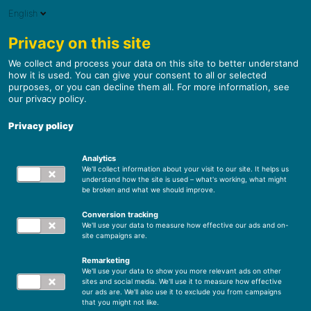
English
Privacy on this site
We collect and process your data on this site to better understand
how it is used. You can give your consent to all or selected
purposes, or you can decline them all. For more information, see
our privacy policy.
Privacy policy
Analytics
We'll collect information about your visit to our site. It helps us
understand how the site is used – what's working, what might
Un confort
be broken and what we should improve.
Conversion tracking
intérieur optimal
We'll use your data to measure how effective our ads and on-
site campaigns are.
en plein épisode
Remarketing
We'll use your data to show you more relevant ads on other
sites and social media. We'll use it to measure how effective
caniculaire ?
our ads are. We'll also use it to exclude you from campaigns
that you might not like.