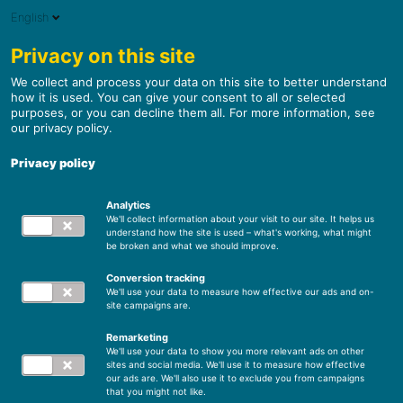
English
Privacy on this site
We collect and process your data on this site to better understand
how it is used. You can give your consent to all or selected
purposes, or you can decline them all. For more information, see
our privacy policy.
Privacy policy
Analytics
We'll collect information about your visit to our site. It helps us
understand how the site is used – what's working, what might
1ère édition des
be broken and what we should improve.
Conversion tracking
Villages Domexpo
We'll use your data to measure how effective our ads and on-
site campaigns are.
en Fête
Remarketing
We'll use your data to show you more relevant ads on other
sites and social media. We'll use it to measure how effective
our ads are. We'll also use it to exclude you from campaigns
that you might not like.